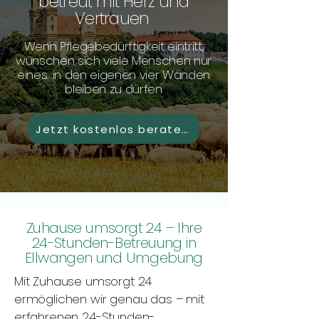
betreut mit Herz und
Vertrauen
Wenn Pflegebedürftigkeit eintritt,
wünschen sich viele Menschen nur
eines: in den eigenen vier Wänden
bleiben zu dürfen
Jetzt kostenlos beraten lassen
Zuhause umsorgt 24 – Ihre
24-Stunden-Betreuung in
Ellwangen und Umgebung
Mit Zuhause umsorgt 24
ermöglichen wir genau das – mit
erfahrenen 24-Stunden-