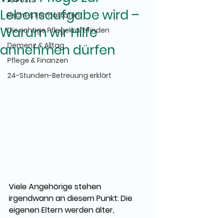
All Posts
Lebensaufgabe wird –
Recht & Formalitäten
Warum wir Hilfe
Die richtige Pflegekraft finden
Demenz & Alltag
annehmen dürfen
Pflege & Finanzen
24-Stunden-Betreuung erklärt
Viele Angehörige stehen 
irgendwann an diesem Punkt: Die 
eigenen Eltern werden älter, 