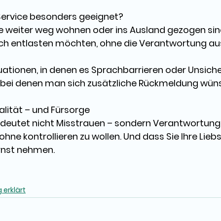
 Service besonders geeignet? 
e 
weiter weg wohnen
 oder ins Ausland gezogen sin
ch 
entlasten
 möchten, ohne die Verantwortung aus
ationen, in denen es 
Sprachbarrieren oder Unsich
 bei denen man sich 
zusätzliche Rückmeldung
 wün
alität – und Fürsorge 
eutet nicht Misstrauen – sondern Verantwortung. E
hne kontrollieren zu wollen
. Und dass Sie Ihre Lieb
rnst nehmen. 
erklärt