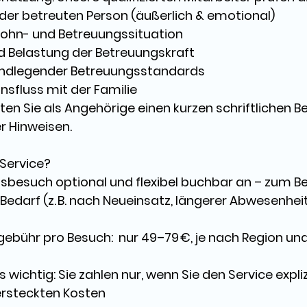
 der betreuten Person (äußerlich & emotional) 
ohn- und Betreuungssituation
d Belastung der Betreuungskraft
undlegender Betreuungsstandards
sfluss mit der Familie
ten Sie als Angehörige 
einen kurzen schriftlichen B
 Hinweisen. 
Service? 
usbesuch 
optional und flexibel buchbar
 an – zum Be
Bedarf (z. B. nach Neueinsatz, längerer Abwesenheit
gebühr pro Besuch:
nur 49–79 €,
 je nach Region und
 wichtig: Sie zahlen nur, wenn Sie den Service expl
versteckten Kosten