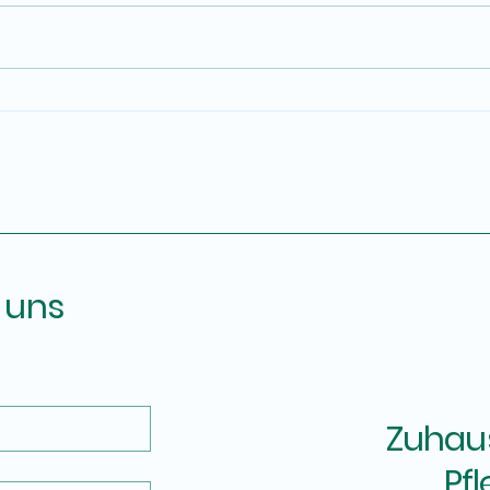
 uns
Zuhaus
Pf