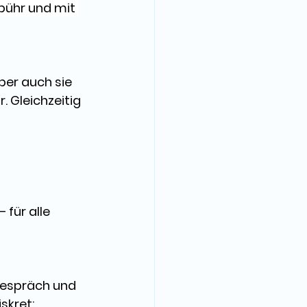
bühr und mit 
ber auch sie 
r
. Gleichzeitig 
 – für alle 
Gespräch
 und 
skret: 