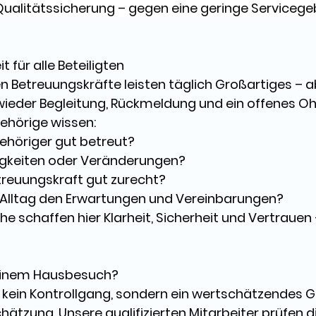
ualitätssicherung – gegen eine geringe Servicege
t für alle Beteiligten 
n Betreuungskräfte leisten täglich Großartiges – a
wieder 
Begleitung, Rückmeldung und ein offenes Oh
ehörige wissen: 
höriger gut betreut? 
ligkeiten oder Veränderungen? 
reuungskraft gut zurecht? 
 Alltag den Erwartungen und Vereinbarungen? 
e schaffen hier 
Klarheit, Sicherheit und Vertrauen
einem Hausbesuch? 
 kein Kontrollgang, sondern ein 
wertschätzendes 
schätzung
. Unsere qualifizierten Mitarbeiter prüfen di