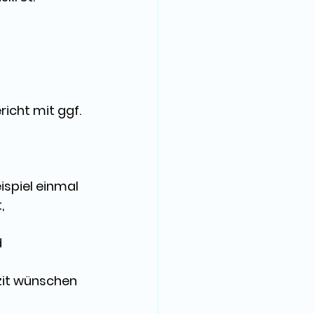
ericht
 mit ggf. 
ispiel einmal 
, 
 
izit wünschen 