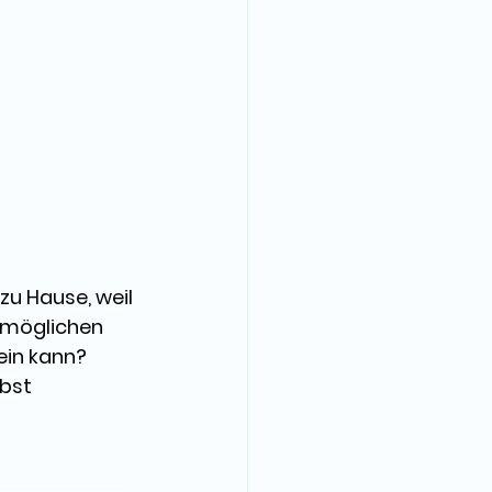
 zu Hause
, weil 
rmöglichen 
ein kann
? 
bst 