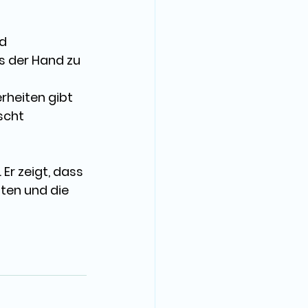
d 
 der Hand zu 
erheiten
 gibt 
scht 
r zeigt, dass 
sten und die 