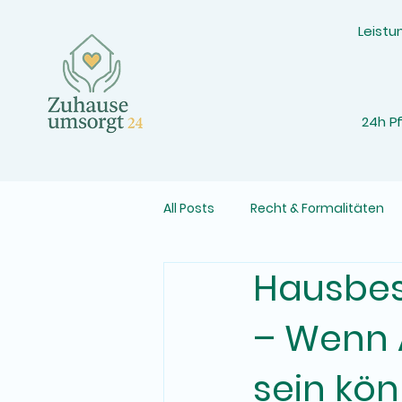
Leistu
24h P
All Posts
Recht & Formalitäten
Hausbes
24-Stunden-Betreuung erklärt
– Wenn 
sein kö