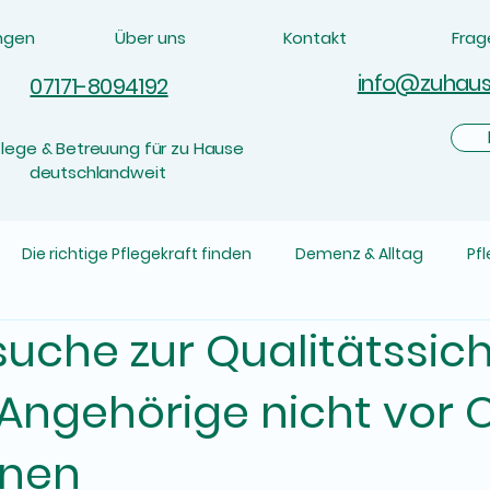
ngen
Über uns
Kontakt
Fra
info@zuhau
07171-8094192
flege & Betreuung für zu Hause
deutschlandweit
Die richtige Pflegekraft finden
Demenz & Alltag
Pf
uche zur Qualitätssic
Angehörige nicht vor O
nnen