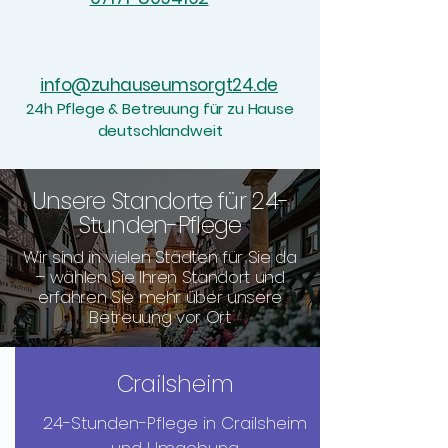
info@zuhauseumsorgt24.de
24h Pflege & Betreuung für zu Hause
deutschlandweit
​Unsere Standorte für 24-
Stunden-Pflege
Wir sind in vielen Städten für Sie da
– wählen Sie Ihren Standort und
erfahren Sie mehr über unsere
Betreuung vor Ort
Crailsheim
​24-Stunden-Pflege in Crailsheim
und Umgebung